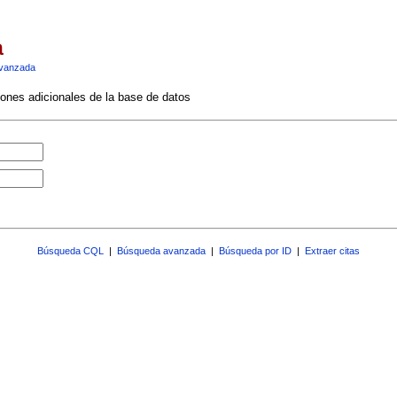
a
vanzada
ciones adicionales de la base de datos
Búsqueda CQL
|
Búsqueda avanzada
|
Búsqueda por ID
|
Extraer citas