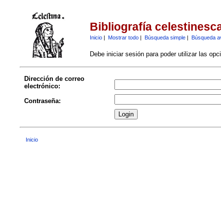
Bibliografía celestinesc
Inicio
|
Mostrar todo
|
Búsqueda simple
|
Búsqueda a
Debe iniciar sesión para poder utilizar las op
Dirección de correo
electrónico:
Contraseña:
Inicio