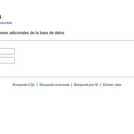
a
vanzada
ciones adicionales de la base de datos
Búsqueda CQL
|
Búsqueda avanzada
|
Búsqueda por ID
|
Extraer citas