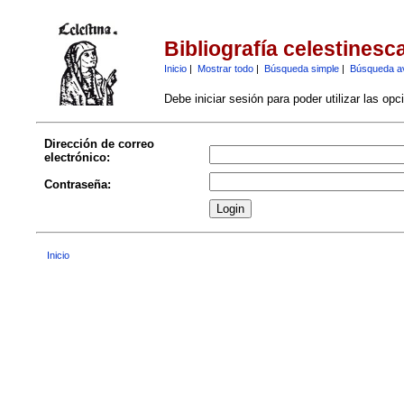
Bibliografía celestinesc
Inicio
|
Mostrar todo
|
Búsqueda simple
|
Búsqueda a
Debe iniciar sesión para poder utilizar las op
Dirección de correo
electrónico:
Contraseña:
Inicio