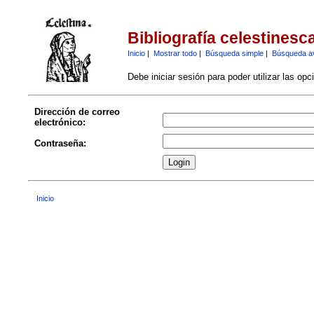
Bibliografía celestinesc
Inicio
|
Mostrar todo
|
Búsqueda simple
|
Búsqueda a
Debe iniciar sesión para poder utilizar las op
Dirección de correo
electrónico:
Contraseña:
Inicio