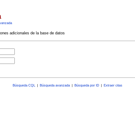
a
vanzada
ciones adicionales de la base de datos
Búsqueda CQL
|
Búsqueda avanzada
|
Búsqueda por ID
|
Extraer citas