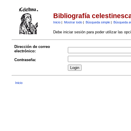
Bibliografía celestinesc
Inicio
|
Mostrar todo
|
Búsqueda simple
|
Búsqueda a
Debe iniciar sesión para poder utilizar las op
Dirección de correo
electrónico:
Contraseña:
Inicio