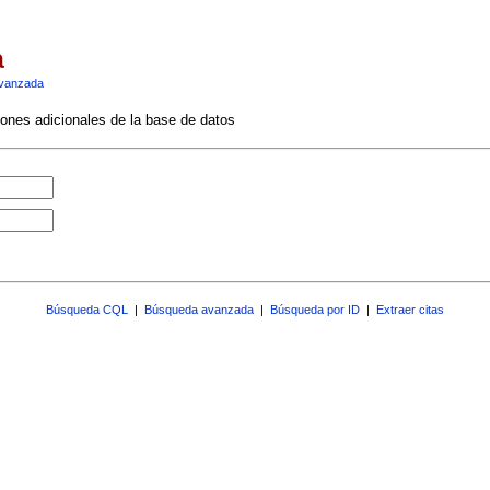
a
vanzada
ciones adicionales de la base de datos
Búsqueda CQL
|
Búsqueda avanzada
|
Búsqueda por ID
|
Extraer citas