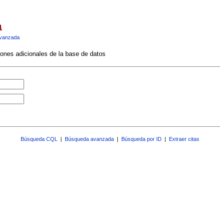
a
vanzada
ciones adicionales de la base de datos
Búsqueda CQL
|
Búsqueda avanzada
|
Búsqueda por ID
|
Extraer citas