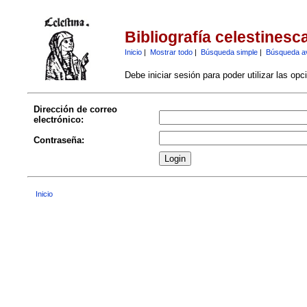
Bibliografía celestinesc
Inicio
|
Mostrar todo
|
Búsqueda simple
|
Búsqueda a
Debe iniciar sesión para poder utilizar las op
Dirección de correo
electrónico:
Contraseña:
Inicio