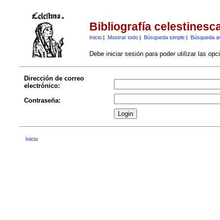
Bibliografía celestinesc
Inicio
|
Mostrar todo
|
Búsqueda simple
|
Búsqueda a
Debe iniciar sesión para poder utilizar las op
Dirección de correo
electrónico:
Contraseña:
Inicio