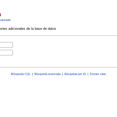
a
vanzada
ciones adicionales de la base de datos
Búsqueda CQL
|
Búsqueda avanzada
|
Búsqueda por ID
|
Extraer citas