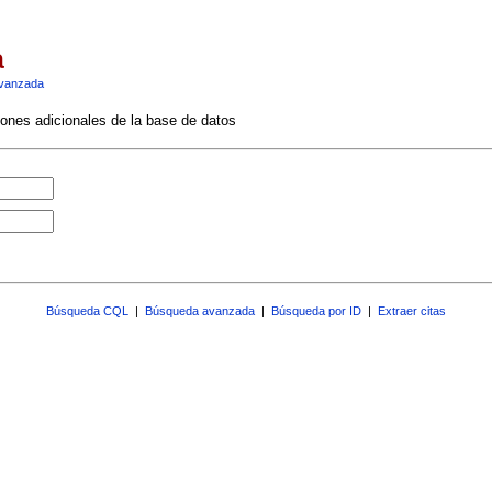
a
vanzada
ciones adicionales de la base de datos
Búsqueda CQL
|
Búsqueda avanzada
|
Búsqueda por ID
|
Extraer citas