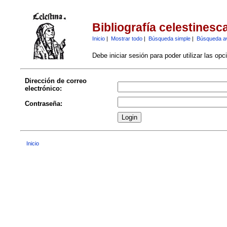
Bibliografía celestinesc
Inicio
|
Mostrar todo
|
Búsqueda simple
|
Búsqueda a
Debe iniciar sesión para poder utilizar las op
Dirección de correo
electrónico:
Contraseña:
Inicio