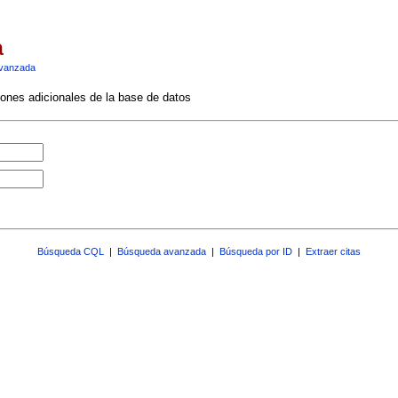
a
vanzada
ciones adicionales de la base de datos
Búsqueda CQL
|
Búsqueda avanzada
|
Búsqueda por ID
|
Extraer citas