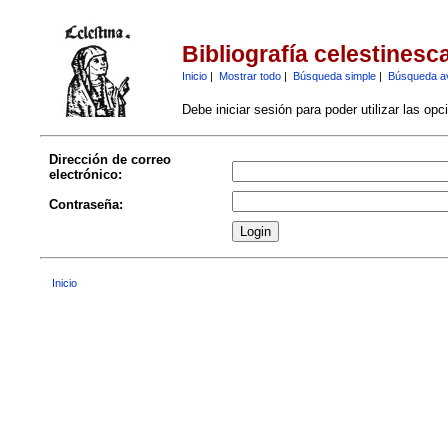
Bibliografía celestinesc
Inicio
|
Mostrar todo
|
Búsqueda simple
|
Búsqueda a
Debe iniciar sesión para poder utilizar las op
Dirección de correo
electrónico:
Contraseña:
Inicio