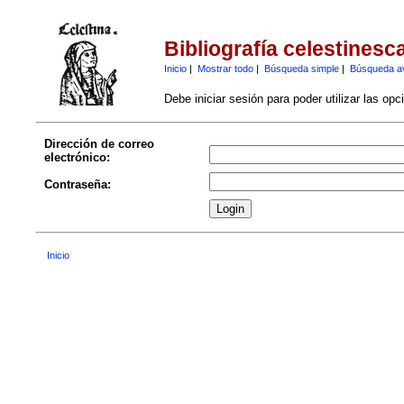
Bibliografía celestinesc
Inicio
|
Mostrar todo
|
Búsqueda simple
|
Búsqueda a
Debe iniciar sesión para poder utilizar las op
Dirección de correo
electrónico:
Contraseña:
Inicio