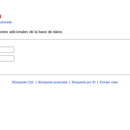
a
vanzada
ciones adicionales de la base de datos
Búsqueda CQL
|
Búsqueda avanzada
|
Búsqueda por ID
|
Extraer citas