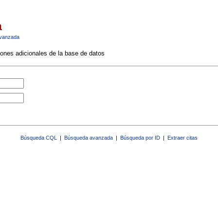
a
vanzada
ciones adicionales de la base de datos
Búsqueda CQL
|
Búsqueda avanzada
|
Búsqueda por ID
|
Extraer citas