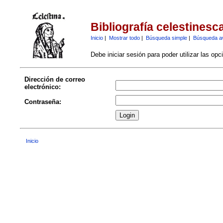
Bibliografía celestinesc
Inicio
|
Mostrar todo
|
Búsqueda simple
|
Búsqueda a
Debe iniciar sesión para poder utilizar las op
Dirección de correo
electrónico:
Contraseña:
Inicio