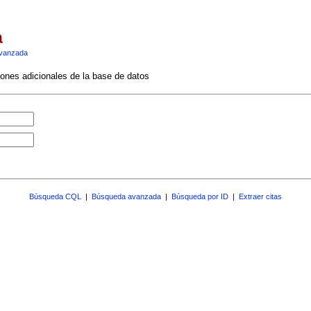
a
vanzada
ciones adicionales de la base de datos
Búsqueda CQL
|
Búsqueda avanzada
|
Búsqueda por ID
|
Extraer citas