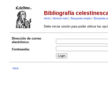
Bibliografía celestinesc
Inicio
|
Mostrar todo
|
Búsqueda simple
|
Búsqueda a
Debe iniciar sesión para poder utilizar las op
Dirección de correo
electrónico:
Contraseña:
Inicio