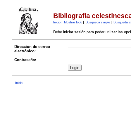
Bibliografía celestinesc
Inicio
|
Mostrar todo
|
Búsqueda simple
|
Búsqueda a
Debe iniciar sesión para poder utilizar las op
Dirección de correo
electrónico:
Contraseña:
Inicio