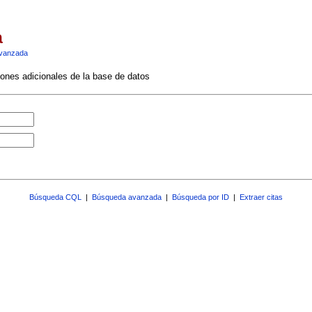
a
vanzada
ciones adicionales de la base de datos
Búsqueda CQL
|
Búsqueda avanzada
|
Búsqueda por ID
|
Extraer citas