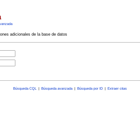
a
vanzada
ciones adicionales de la base de datos
Búsqueda CQL
|
Búsqueda avanzada
|
Búsqueda por ID
|
Extraer citas