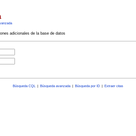
a
vanzada
ciones adicionales de la base de datos
Búsqueda CQL
|
Búsqueda avanzada
|
Búsqueda por ID
|
Extraer citas