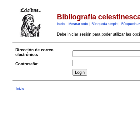
Bibliografía celestinesc
Inicio
|
Mostrar todo
|
Búsqueda simple
|
Búsqueda a
Debe iniciar sesión para poder utilizar las op
Dirección de correo
electrónico:
Contraseña:
Inicio