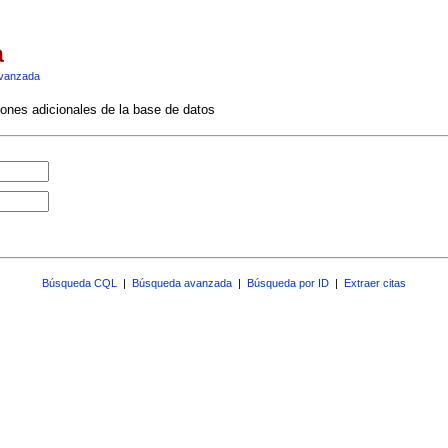
a
vanzada
ciones adicionales de la base de datos
Búsqueda CQL
|
Búsqueda avanzada
|
Búsqueda por ID
|
Extraer citas