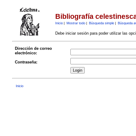
Bibliografía celestinesc
Inicio
|
Mostrar todo
|
Búsqueda simple
|
Búsqueda a
Debe iniciar sesión para poder utilizar las op
Dirección de correo
electrónico:
Contraseña:
Inicio