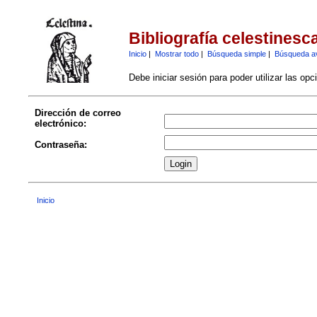
Bibliografía celestinesc
Inicio
|
Mostrar todo
|
Búsqueda simple
|
Búsqueda a
Debe iniciar sesión para poder utilizar las op
Dirección de correo
electrónico:
Contraseña:
Inicio