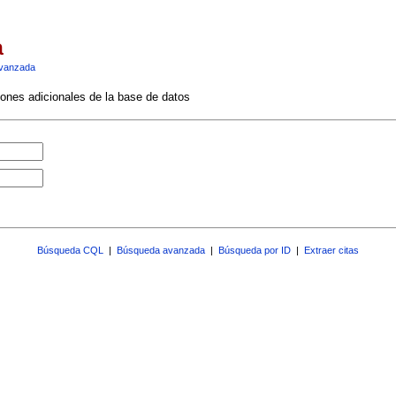
a
vanzada
ciones adicionales de la base de datos
Búsqueda CQL
|
Búsqueda avanzada
|
Búsqueda por ID
|
Extraer citas