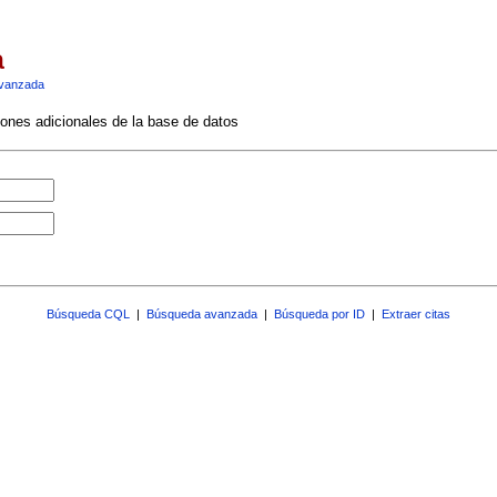
a
vanzada
ciones adicionales de la base de datos
Búsqueda CQL
|
Búsqueda avanzada
|
Búsqueda por ID
|
Extraer citas