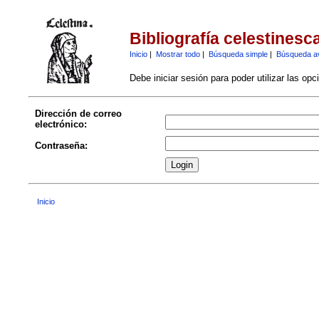
Bibliografía celestinesc
Inicio
|
Mostrar todo
|
Búsqueda simple
|
Búsqueda a
Debe iniciar sesión para poder utilizar las op
Dirección de correo
electrónico:
Contraseña:
Inicio