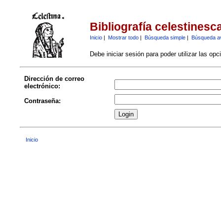
Bibliografía celestinesc
Inicio
|
Mostrar todo
|
Búsqueda simple
|
Búsqueda a
Debe iniciar sesión para poder utilizar las op
Dirección de correo
electrónico:
Contraseña:
Inicio