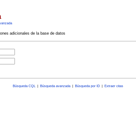
a
vanzada
ciones adicionales de la base de datos
Búsqueda CQL
|
Búsqueda avanzada
|
Búsqueda por ID
|
Extraer citas