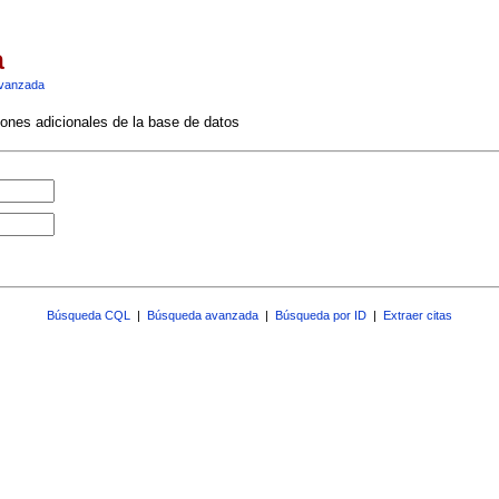
a
vanzada
ciones adicionales de la base de datos
Búsqueda CQL
|
Búsqueda avanzada
|
Búsqueda por ID
|
Extraer citas