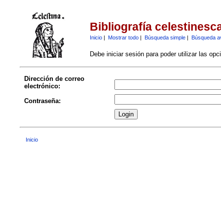
Bibliografía celestinesc
Inicio
|
Mostrar todo
|
Búsqueda simple
|
Búsqueda a
Debe iniciar sesión para poder utilizar las op
Dirección de correo
electrónico:
Contraseña:
Inicio