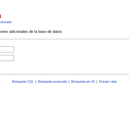
a
vanzada
ciones adicionales de la base de datos
Búsqueda CQL
|
Búsqueda avanzada
|
Búsqueda por ID
|
Extraer citas