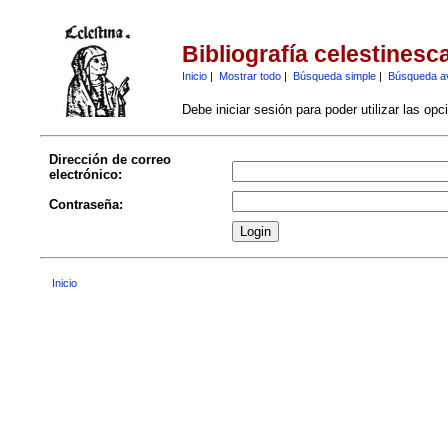
Bibliografía celestinesc
Inicio
|
Mostrar todo
|
Búsqueda simple
|
Búsqueda a
Debe iniciar sesión para poder utilizar las op
Dirección de correo
electrónico:
Contraseña:
Inicio