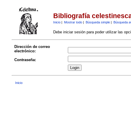
Bibliografía celestinesc
Inicio
|
Mostrar todo
|
Búsqueda simple
|
Búsqueda a
Debe iniciar sesión para poder utilizar las op
Dirección de correo
electrónico:
Contraseña:
Inicio