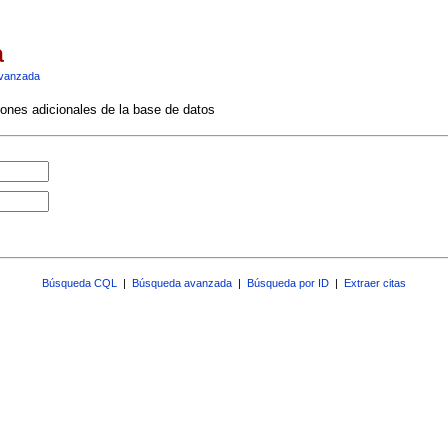
a
vanzada
ciones adicionales de la base de datos
Búsqueda CQL
|
Búsqueda avanzada
|
Búsqueda por ID
|
Extraer citas