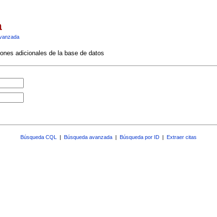
a
vanzada
ciones adicionales de la base de datos
Búsqueda CQL
|
Búsqueda avanzada
|
Búsqueda por ID
|
Extraer citas