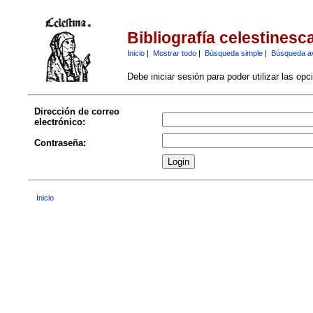
Bibliografía celestinesc
Inicio
|
Mostrar todo
|
Búsqueda simple
|
Búsqueda a
Debe iniciar sesión para poder utilizar las op
Dirección de correo
electrónico:
Contraseña:
Inicio