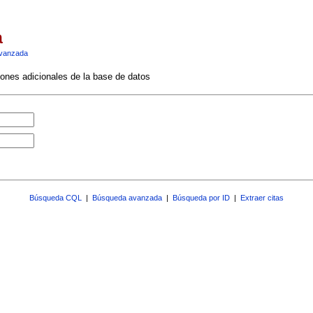
a
vanzada
ciones adicionales de la base de datos
Búsqueda CQL
|
Búsqueda avanzada
|
Búsqueda por ID
|
Extraer citas