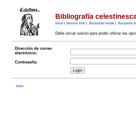
Bibliografía celestinesc
Inicio
|
Mostrar todo
|
Búsqueda simple
|
Búsqueda a
Debe iniciar sesión para poder utilizar las op
Dirección de correo
electrónico:
Contraseña:
Inicio