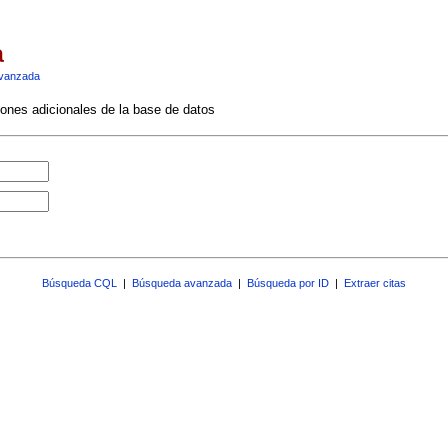
a
vanzada
ciones adicionales de la base de datos
Búsqueda CQL
|
Búsqueda avanzada
|
Búsqueda por ID
|
Extraer citas