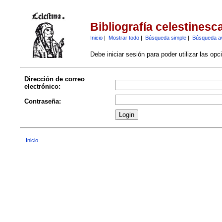
Bibliografía celestinesc
Inicio
|
Mostrar todo
|
Búsqueda simple
|
Búsqueda a
Debe iniciar sesión para poder utilizar las op
Dirección de correo
electrónico:
Contraseña:
Inicio