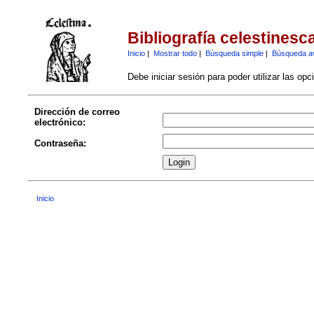
Bibliografía celestinesc
Inicio
|
Mostrar todo
|
Búsqueda simple
|
Búsqueda a
Debe iniciar sesión para poder utilizar las op
Dirección de correo
electrónico:
Contraseña:
Inicio