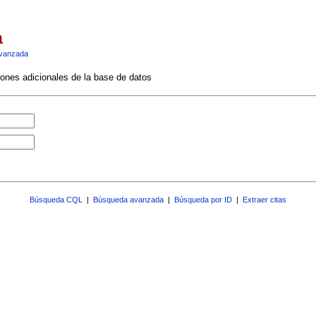
a
vanzada
ciones adicionales de la base de datos
Búsqueda CQL
|
Búsqueda avanzada
|
Búsqueda por ID
|
Extraer citas