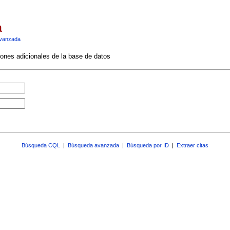
a
vanzada
ciones adicionales de la base de datos
Búsqueda CQL
|
Búsqueda avanzada
|
Búsqueda por ID
|
Extraer citas