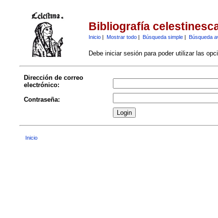
Bibliografía celestinesc
Inicio
|
Mostrar todo
|
Búsqueda simple
|
Búsqueda a
Debe iniciar sesión para poder utilizar las op
Dirección de correo
electrónico:
Contraseña:
Inicio