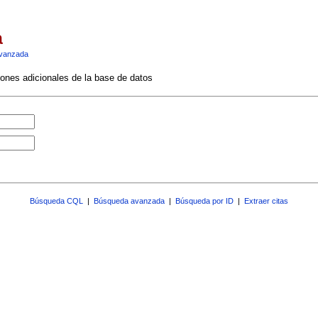
a
vanzada
ciones adicionales de la base de datos
Búsqueda CQL
|
Búsqueda avanzada
|
Búsqueda por ID
|
Extraer citas