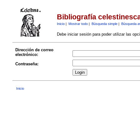
Bibliografía celestinesc
Inicio
|
Mostrar todo
|
Búsqueda simple
|
Búsqueda a
Debe iniciar sesión para poder utilizar las op
Dirección de correo
electrónico:
Contraseña:
Inicio