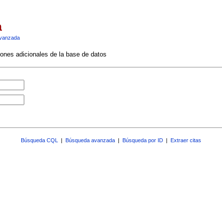
a
vanzada
ciones adicionales de la base de datos
Búsqueda CQL
|
Búsqueda avanzada
|
Búsqueda por ID
|
Extraer citas