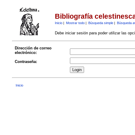
Bibliografía celestinesc
Inicio
|
Mostrar todo
|
Búsqueda simple
|
Búsqueda a
Debe iniciar sesión para poder utilizar las op
Dirección de correo
electrónico:
Contraseña:
Inicio