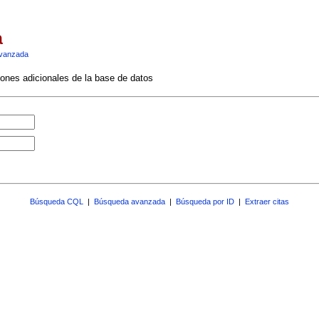
a
vanzada
ciones adicionales de la base de datos
Búsqueda CQL
|
Búsqueda avanzada
|
Búsqueda por ID
|
Extraer citas