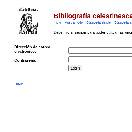
Bibliografía celestinesc
Inicio
|
Mostrar todo
|
Búsqueda simple
|
Búsqueda a
Debe iniciar sesión para poder utilizar las op
Dirección de correo
electrónico:
Contraseña:
Inicio