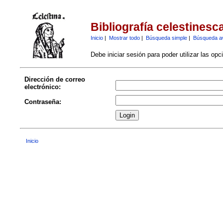
Bibliografía celestinesc
Inicio
|
Mostrar todo
|
Búsqueda simple
|
Búsqueda a
Debe iniciar sesión para poder utilizar las op
Dirección de correo
electrónico:
Contraseña:
Inicio