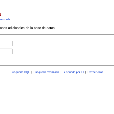
a
vanzada
ciones adicionales de la base de datos
Búsqueda CQL
|
Búsqueda avanzada
|
Búsqueda por ID
|
Extraer citas