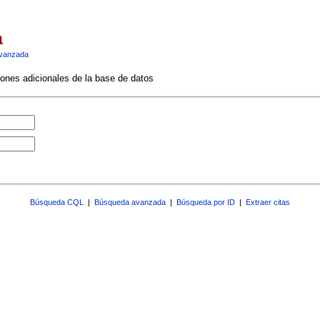
a
vanzada
ciones adicionales de la base de datos
Búsqueda CQL
|
Búsqueda avanzada
|
Búsqueda por ID
|
Extraer citas