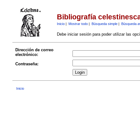
Bibliografía celestinesc
Inicio
|
Mostrar todo
|
Búsqueda simple
|
Búsqueda a
Debe iniciar sesión para poder utilizar las op
Dirección de correo
electrónico:
Contraseña:
Inicio