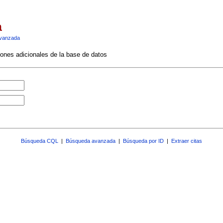
a
vanzada
ciones adicionales de la base de datos
Búsqueda CQL
|
Búsqueda avanzada
|
Búsqueda por ID
|
Extraer citas