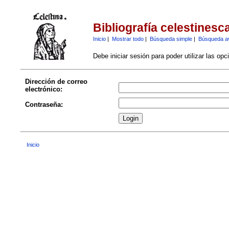
Bibliografía celestinesc
Inicio
|
Mostrar todo
|
Búsqueda simple
|
Búsqueda a
Debe iniciar sesión para poder utilizar las op
Dirección de correo
electrónico:
Contraseña:
Inicio