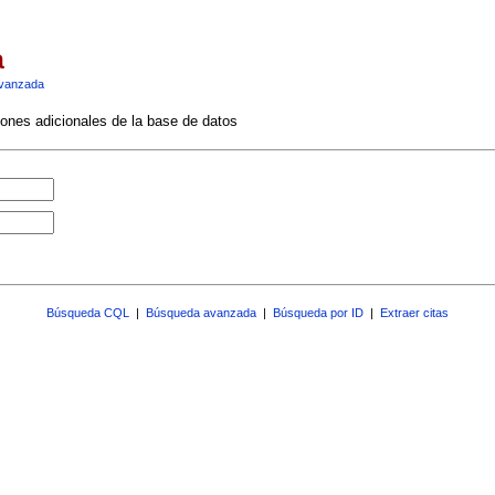
a
vanzada
ciones adicionales de la base de datos
Búsqueda CQL
|
Búsqueda avanzada
|
Búsqueda por ID
|
Extraer citas