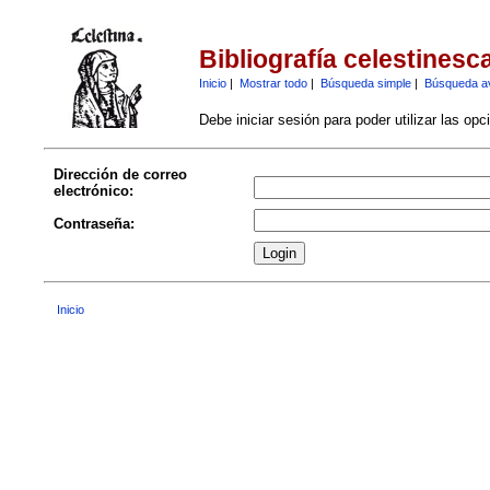
Bibliografía celestinesc
Inicio
|
Mostrar todo
|
Búsqueda simple
|
Búsqueda a
Debe iniciar sesión para poder utilizar las op
Dirección de correo
electrónico:
Contraseña:
Inicio