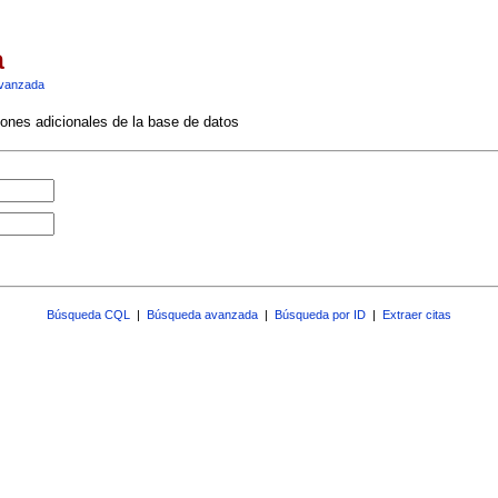
a
vanzada
ciones adicionales de la base de datos
Búsqueda CQL
|
Búsqueda avanzada
|
Búsqueda por ID
|
Extraer citas