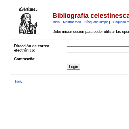
Bibliografía celestinesc
Inicio
|
Mostrar todo
|
Búsqueda simple
|
Búsqueda a
Debe iniciar sesión para poder utilizar las op
Dirección de correo
electrónico:
Contraseña:
Inicio