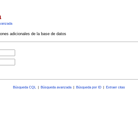
a
vanzada
ciones adicionales de la base de datos
Búsqueda CQL
|
Búsqueda avanzada
|
Búsqueda por ID
|
Extraer citas