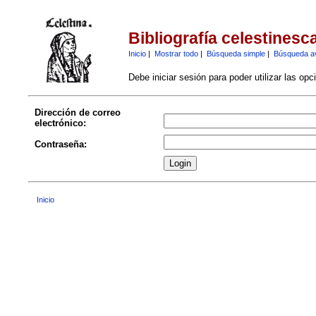
Bibliografía celestinesc
Inicio
|
Mostrar todo
|
Búsqueda simple
|
Búsqueda a
Debe iniciar sesión para poder utilizar las op
Dirección de correo
electrónico:
Contraseña:
Inicio