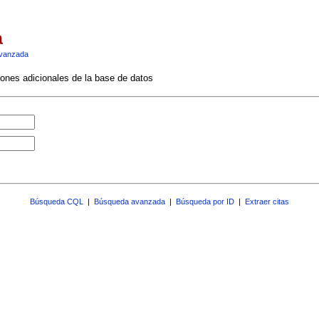
a
vanzada
ciones adicionales de la base de datos
Búsqueda CQL
|
Búsqueda avanzada
|
Búsqueda por ID
|
Extraer citas