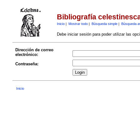
Bibliografía celestinesc
Inicio
|
Mostrar todo
|
Búsqueda simple
|
Búsqueda a
Debe iniciar sesión para poder utilizar las op
Dirección de correo
electrónico:
Contraseña:
Inicio