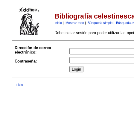
Bibliografía celestinesc
Inicio
|
Mostrar todo
|
Búsqueda simple
|
Búsqueda a
Debe iniciar sesión para poder utilizar las op
Dirección de correo
electrónico:
Contraseña:
Inicio