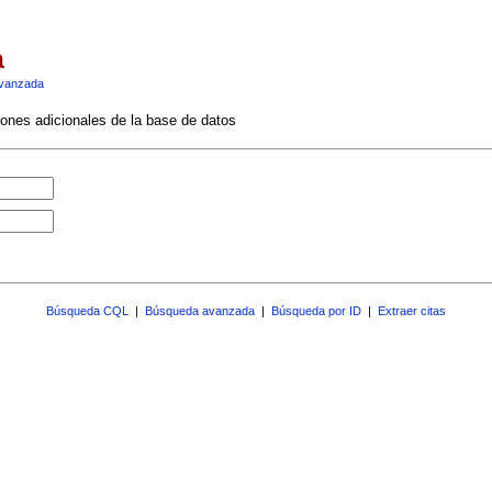
a
vanzada
ciones adicionales de la base de datos
Búsqueda CQL
|
Búsqueda avanzada
|
Búsqueda por ID
|
Extraer citas