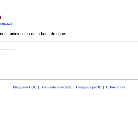
a
vanzada
ciones adicionales de la base de datos
Búsqueda CQL
|
Búsqueda avanzada
|
Búsqueda por ID
|
Extraer citas