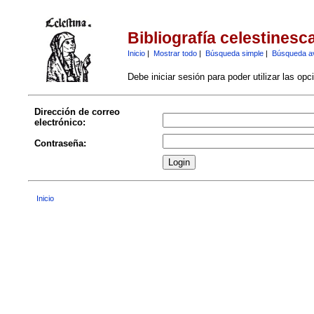
Bibliografía celestinesc
Inicio
|
Mostrar todo
|
Búsqueda simple
|
Búsqueda a
Debe iniciar sesión para poder utilizar las op
Dirección de correo
electrónico:
Contraseña:
Inicio