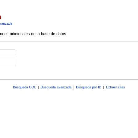
a
vanzada
ciones adicionales de la base de datos
Búsqueda CQL
|
Búsqueda avanzada
|
Búsqueda por ID
|
Extraer citas