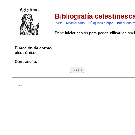
Bibliografía celestinesc
Inicio
|
Mostrar todo
|
Búsqueda simple
|
Búsqueda a
Debe iniciar sesión para poder utilizar las op
Dirección de correo
electrónico:
Contraseña:
Inicio