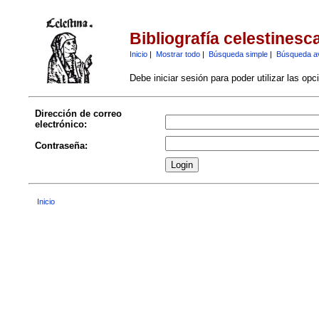
Bibliografía celestinesc
Inicio
|
Mostrar todo
|
Búsqueda simple
|
Búsqueda a
Debe iniciar sesión para poder utilizar las op
Dirección de correo
electrónico:
Contraseña:
Inicio