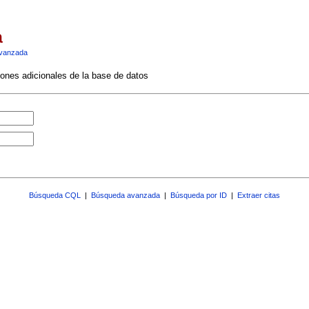
a
vanzada
ciones adicionales de la base de datos
Búsqueda CQL
|
Búsqueda avanzada
|
Búsqueda por ID
|
Extraer citas