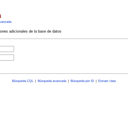
a
vanzada
ciones adicionales de la base de datos
Búsqueda CQL
|
Búsqueda avanzada
|
Búsqueda por ID
|
Extraer citas