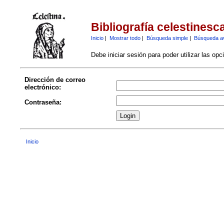
Bibliografía celestinesc
Inicio
|
Mostrar todo
|
Búsqueda simple
|
Búsqueda a
Debe iniciar sesión para poder utilizar las op
Dirección de correo
electrónico:
Contraseña:
Inicio