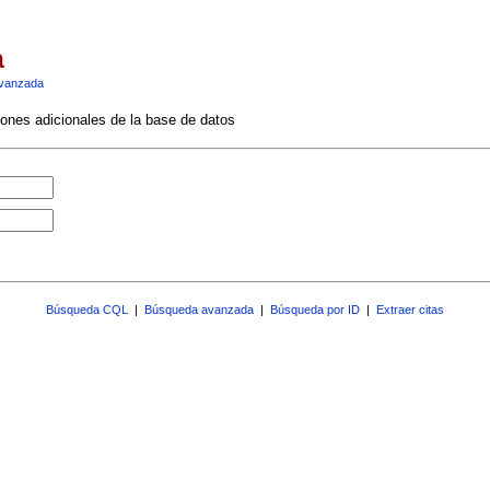
a
vanzada
ciones adicionales de la base de datos
Búsqueda CQL
|
Búsqueda avanzada
|
Búsqueda por ID
|
Extraer citas