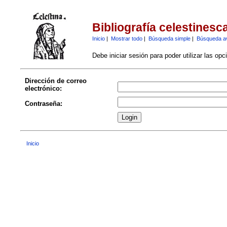
Bibliografía celestinesc
Inicio
|
Mostrar todo
|
Búsqueda simple
|
Búsqueda a
Debe iniciar sesión para poder utilizar las op
Dirección de correo
electrónico:
Contraseña:
Inicio