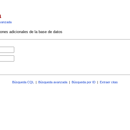
a
vanzada
ciones adicionales de la base de datos
Búsqueda CQL
|
Búsqueda avanzada
|
Búsqueda por ID
|
Extraer citas