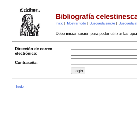
Bibliografía celestinesc
Inicio
|
Mostrar todo
|
Búsqueda simple
|
Búsqueda a
Debe iniciar sesión para poder utilizar las op
Dirección de correo
electrónico:
Contraseña:
Inicio