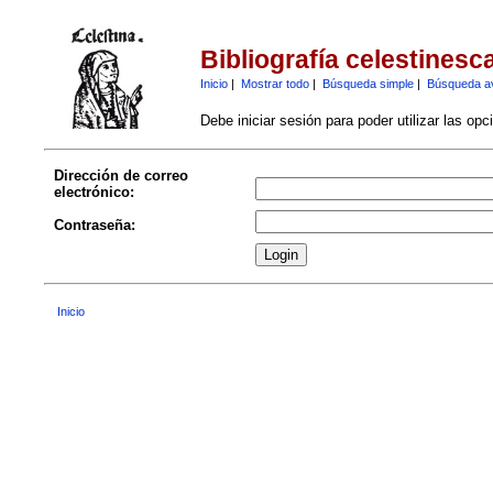
Bibliografía celestinesc
Inicio
|
Mostrar todo
|
Búsqueda simple
|
Búsqueda a
Debe iniciar sesión para poder utilizar las op
Dirección de correo
electrónico:
Contraseña:
Inicio