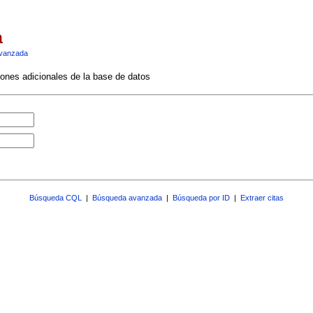
a
vanzada
ciones adicionales de la base de datos
Búsqueda CQL
|
Búsqueda avanzada
|
Búsqueda por ID
|
Extraer citas