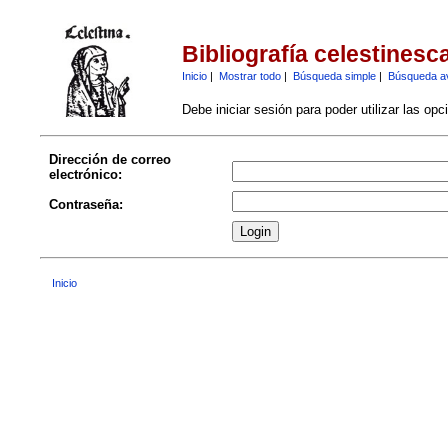
Bibliografía celestinesc
Inicio
|
Mostrar todo
|
Búsqueda simple
|
Búsqueda a
Debe iniciar sesión para poder utilizar las op
Dirección de correo
electrónico:
Contraseña:
Inicio