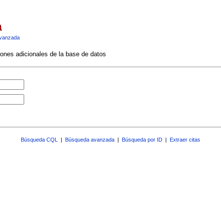
a
vanzada
ciones adicionales de la base de datos
Búsqueda CQL
|
Búsqueda avanzada
|
Búsqueda por ID
|
Extraer citas