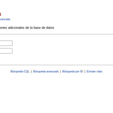
a
vanzada
ciones adicionales de la base de datos
Búsqueda CQL
|
Búsqueda avanzada
|
Búsqueda por ID
|
Extraer citas