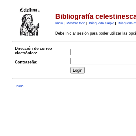
Bibliografía celestinesc
Inicio
|
Mostrar todo
|
Búsqueda simple
|
Búsqueda a
Debe iniciar sesión para poder utilizar las op
Dirección de correo
electrónico:
Contraseña:
Inicio