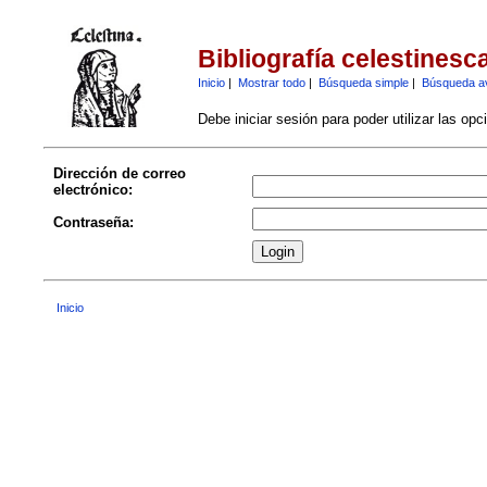
Bibliografía celestinesc
Inicio
|
Mostrar todo
|
Búsqueda simple
|
Búsqueda a
Debe iniciar sesión para poder utilizar las op
Dirección de correo
electrónico:
Contraseña:
Inicio