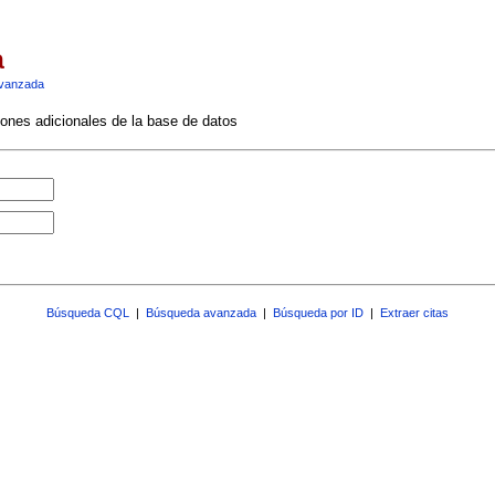
a
vanzada
ciones adicionales de la base de datos
Búsqueda CQL
|
Búsqueda avanzada
|
Búsqueda por ID
|
Extraer citas