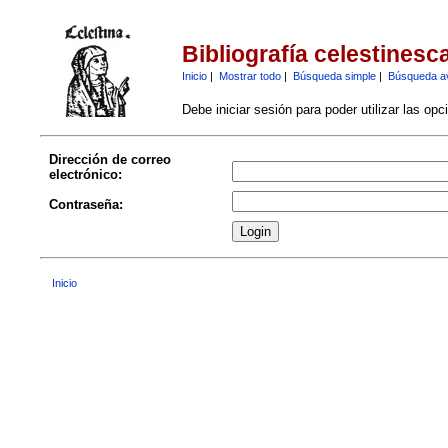
Bibliografía celestinesc
Inicio
|
Mostrar todo
|
Búsqueda simple
|
Búsqueda a
Debe iniciar sesión para poder utilizar las op
Dirección de correo
electrónico:
Contraseña:
Inicio