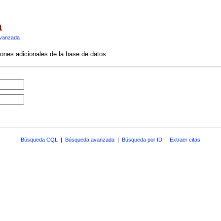
a
vanzada
ciones adicionales de la base de datos
Búsqueda CQL
|
Búsqueda avanzada
|
Búsqueda por ID
|
Extraer citas