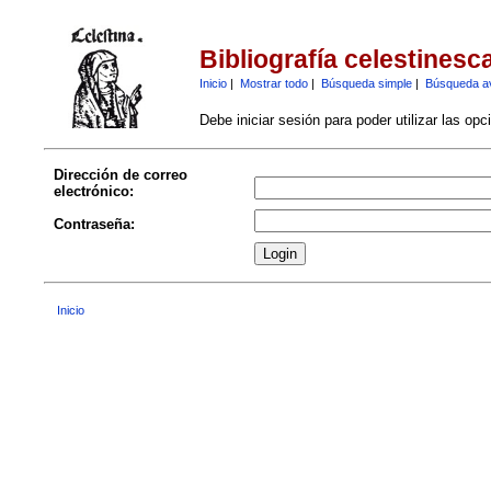
Bibliografía celestinesc
Inicio
|
Mostrar todo
|
Búsqueda simple
|
Búsqueda a
Debe iniciar sesión para poder utilizar las op
Dirección de correo
electrónico:
Contraseña:
Inicio