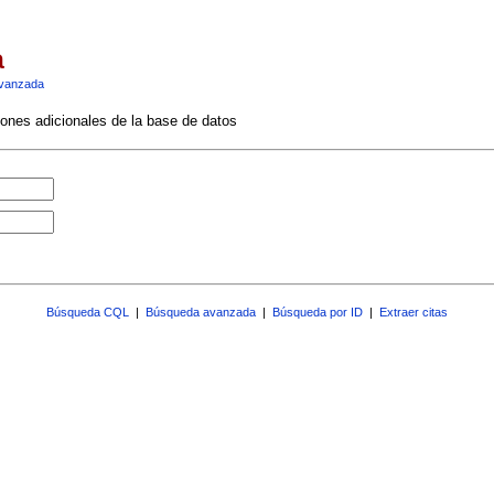
a
vanzada
ciones adicionales de la base de datos
Búsqueda CQL
|
Búsqueda avanzada
|
Búsqueda por ID
|
Extraer citas