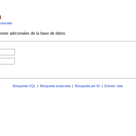
a
vanzada
ciones adicionales de la base de datos
Búsqueda CQL
|
Búsqueda avanzada
|
Búsqueda por ID
|
Extraer citas