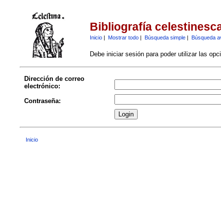
Bibliografía celestinesc
Inicio
|
Mostrar todo
|
Búsqueda simple
|
Búsqueda a
Debe iniciar sesión para poder utilizar las op
Dirección de correo
electrónico:
Contraseña:
Inicio